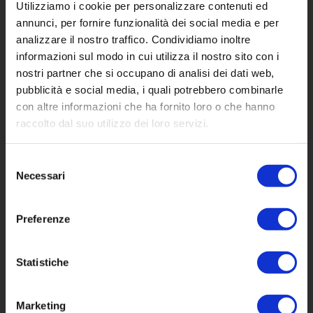
Utilizziamo i cookie per personalizzare contenuti ed
annunci, per fornire funzionalità dei social media e per
analizzare il nostro traffico. Condividiamo inoltre
informazioni sul modo in cui utilizza il nostro sito con i
nostri partner che si occupano di analisi dei dati web,
pubblicità e social media, i quali potrebbero combinarle
con altre informazioni che ha fornito loro o che hanno
Facebook
Instagram
raccolto dal suo utilizzo dei loro servizi.
Selezione
Necessari
del
Osteria del Viandante
consenso
Piazza Ventiquattro Maggio, 15, 42048
Rubiera RE
Preferenze
P.IVA 02898050352
Statistiche
Marketing
+39
0522 260638