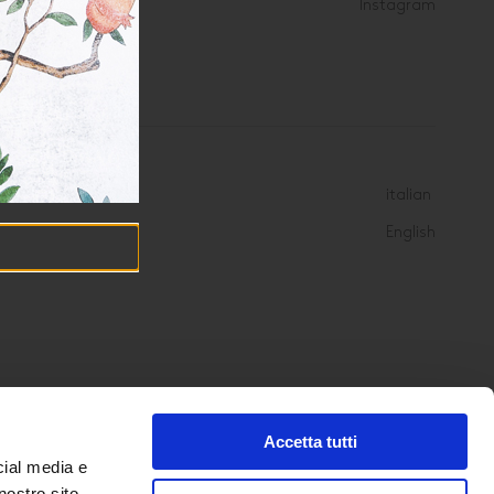
Instagram
italian
English
Accetta tutti
cial media e
nostro sito