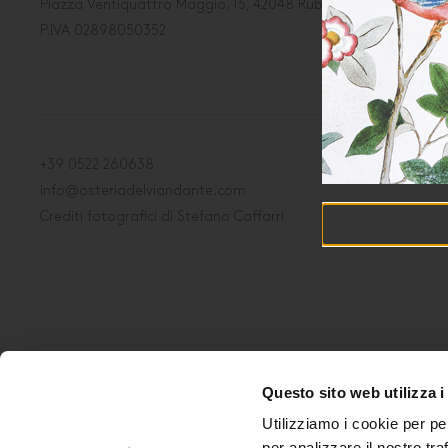
Piazza Ventiquattro Maggio, 15, 42048 Rubiera RE
P.IVA 02898050352
+39
0522 260638
info@osteriadelviandante.com
Crediti fotografici di Stefano Caffarri
Questo sito web utilizza i
Utilizziamo i cookie per pe
per analizzare il nostro tra